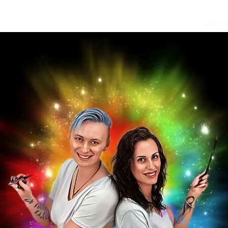
rt
Kindergeburtstage
Events & Feiern
Wissenswertes
Über u