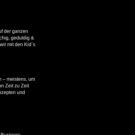
auf der ganzen
chig, geduldig &
ir mit den Kid`s
n – meistens, um
n Zeit zu Zeit
onzepten und
 Business.