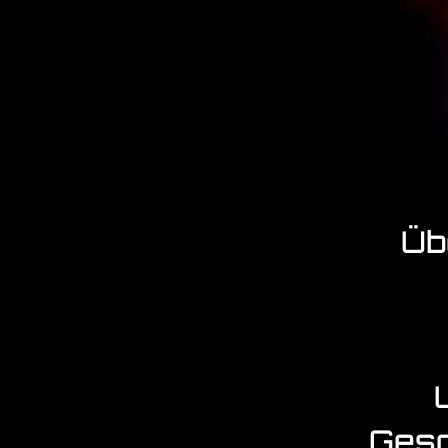
Üb
Gesc