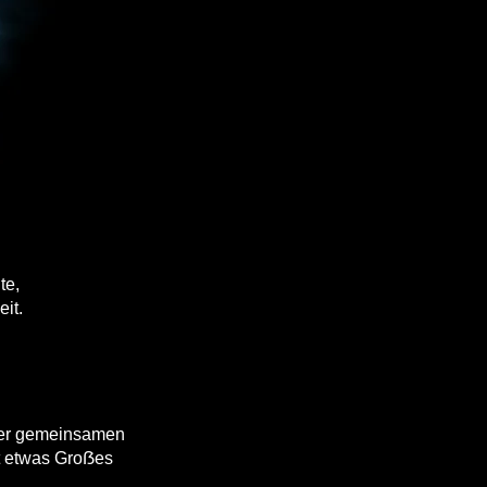
te,
it.
iner gemeinsamen
tt etwas Groẞes