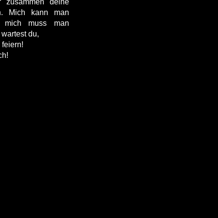
r zusammen deine
ch.
Mich kann man
n, mich muss man
 wartest du,
feiern!
ch!